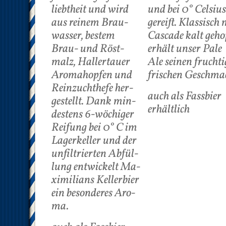
liebt­heit und wird
und bei 0° Cel­si­us
aus rei­nem Brau­
ge­reift. Klas­sisch 
was­ser, bes­tem
Cas­ca­de kalt geho
Brau- und Röst­
er­hält un­ser Pa­le
malz, Hal­ler­tau­er
Ale sei­nen fruch­ti
Aro­mahop­fen und
fri­schen Ge­schma
Rein­zucht­he­fe her­
auch als Fassbier
ge­stellt. Dank min­
erhältlich
des­tens 6-wö­chi­ger
Rei­fung bei 0° C im
La­ger­kel­ler und der
un­fil­trier­ten Ab­fül­
lung ent­wi­ckelt Ma­
xi­mi­li­ans Kel­ler­bier
ein be­son­de­res Aro­
ma.