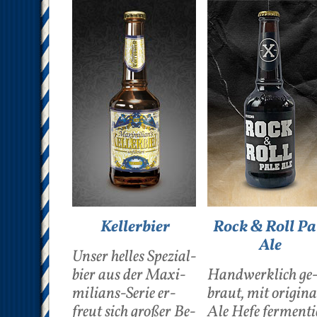
Kellerbier
Rock & Roll Pa
Ale
Un­ser hel­les Spe­zi­al­
bier aus der Ma­xi­
Hand­werk­lich ge
mi­li­ans-Se­rie er­
braut, mit ori­gi­na
freut sich gro­ßer Be­
Ale He­fe fer­men­ti